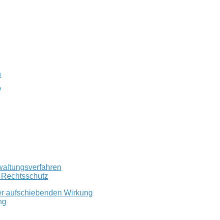
n
W
waltungsverfahren
r Rechtsschutz
er aufschiebenden Wirkung
ng