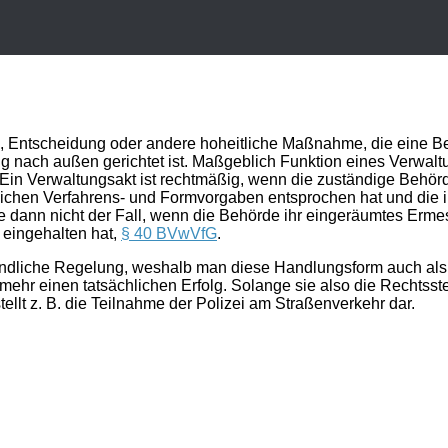
, Entscheidung oder andere hoheitliche Maßnahme, die eine Be
kung nach außen gerichtet ist. Maßgeblich Funktion eines Verwa
Ein Verwaltungsakt ist rechtmäßig, wenn die zuständige Behör
lichen Verfahrens- und Formvorgaben entsprochen hat und die 
re dann nicht der Fall, wenn die Behörde ihr eingeräumtes Er
 eingehalten hat,
§ 40 BVwVfG
.
indliche Regelung, weshalb man diese Handlungsform auch als 
r einen tatsächlichen Erfolg. Solange sie also die Rechtsstell
llt z. B. die Teilnahme der Polizei am Straßenverkehr dar.