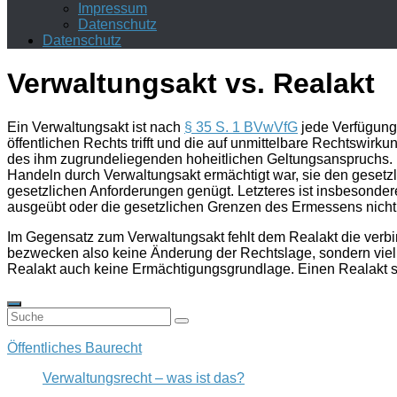
Impressum
Datenschutz
Datenschutz
Verwaltungsakt vs. Realakt
Ein
Verwaltungsakt
ist nach
§ 35 S. 1 BVwVfG
jede Verfügung
öffentlichen Rechts trifft und die auf unmittelbare Rechtswir
des ihm zugrundeliegenden hoheitlichen Geltungsanspruchs. 
Handeln durch Verwaltungsakt ermächtigt war, sie den gesetz
gesetzlichen Anforderungen genügt. Letzteres ist insbesonde
ausgeübt oder die gesetzlichen Grenzen des
Ermessens
nicht
Im Gegensatz zum Verwaltungsakt fehlt dem
Realakt
die verb
bezwecken also keine Änderung der Rechtslage, sondern vielmeh
Realakt auch keine Ermächtigungsgrundlage. Einen Realakt ste
Öffentliches Baurecht
Verwaltungsrecht – was ist das?