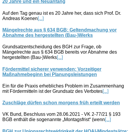
20 Jahre und ein Neuanfang
Auf den Tag genau ist es 20 Jahre her, dass sich Prof. Dr.
Andreas Koenen
[...]
Mängelrechte aus § 634 BGB: Geltendmachung vor
Abnahme des hergestellten (Bau-)Werks
Grundsatzentscheidung des BGH zur Frage, ob
Mängelrechte aus § 634 BGB bereits vor Abnahme des
hergestellten (Bau-)Werks
[...]
Fördermittel sicherer verwenden: Vorzeitiger
Maßnahmebeginn bei Planungsleistungen
Ein für die Praxis erhebliches Problem im Zusammenhang
mit Fördermitteln ist der Grundsatz des Verbotes
[...]
Zuschläge dürfen schon morgens früh erteilt werden
VK Bund, Beschluss vom 28.06.2021 - VK 2-77/21 § 193
BGB enthält die sogenannte „Montagsfrist“ (wenn
[...]
BGH zur Unionsrechtswidrigkeit der HOAI-Mindestsätze: