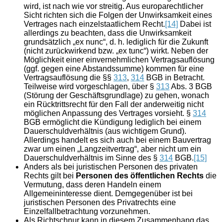
wird, ist nach wie vor streitig. Aus europarechtlicher
Sicht richten sich die Folgen der Unwirksamkeit eines
Vertrages nach einzelstaatlichem Recht.
[14]
Dabei ist
allerdings zu beachten, dass die Unwirksamkeit
grundsätzlich „ex nunc“, d. h. lediglich für die Zukunft
(nicht zurückwirkend bzw. „ex tunc“) wirkt. Neben der
Möglichkeit einer einvernehmlichen Vertragsauflösung
(ggf. gegen eine Abstandssumme) kommen für eine
Vertragsauflösung die §§
313
,
314
BGB in Betracht.
Teilweise wird vorgeschlagen, über §
313
Abs. 3 BGB
(Störung der Geschäftsgrundlage) zu gehen, wonach
ein Rücktrittsrecht für den Fall der anderweitig nicht
möglichen Anpassung des Vertrages vorsieht. §
314
BGB ermöglicht die Kündigung lediglich bei einem
Dauerschuldverhältnis (aus wichtigem Grund).
Allerdings handelt es sich auch bei einem Bauvertrag
zwar um einen „Langzeitvertrag“, aber nicht um ein
Dauerschuldverhältnis im Sinne des §
314
BGB.
[15]
Anders als bei juristischen Personen des privaten
Rechts gilt bei
Personen des öffentlichen Rechts
die
Vermutung, dass deren Handeln einem
Allgemeininteresse dient. Demgegenüber ist bei
juristischen Personen des Privatrechts eine
Einzelfallbetrachtung vorzunehmen.
Als Richtschnur kann in diesem Zusammenhang das