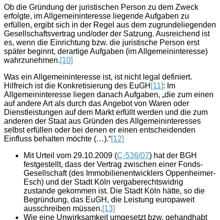
Ob die Gründung der juristischen Person zu dem Zweck
erfolgte, im Allgemeininteresse liegende Aufgaben zu
erfüllen, ergibt sich in der Regel aus dem zugrundeliegenden
Gesellschaftsvertrag und/oder der Satzung. Ausreichend ist
es, wenn die Einrichtung bzw. die juristische Person erst
später beginnt, derartige Aufgaben (im Allgemeininteresse)
wahrzunehmen.
[10]
Was ein Allgemeininteresse ist, ist nicht legal definiert.
Hilfreich ist die Konkretisierung des EuGH
[11]
: Im
Allgemeininteresse liegen danach Aufgaben, „die zum einen
auf andere Art als durch das Angebot von Waren oder
Dienstleistungen auf dem Markt erfüllt werden und die zum
anderen der Staat aus Gründen des Allgemeininteresses
selbst erfüllen oder bei denen er einen entscheidenden
Einfluss behalten möchte (…).“
[12]
Mit Urteil vom 29.10.2009 (
C-536/07
) hat der BGH
festgestellt, dass der Vertrag zwischen einer Fonds-
Gesellschaft (des Immobilienentwicklers Oppenheimer-
Esch) und der Stadt Köln vergaberechtswidrig
zustande gekommen ist. Die Stadt Köln hätte, so die
Begründung, das EuGH, die Leistung europaweit
ausschreiben müssen.
[13]
Wie eine Unwirksamkeit umgesetzt bzw. gehandhabt