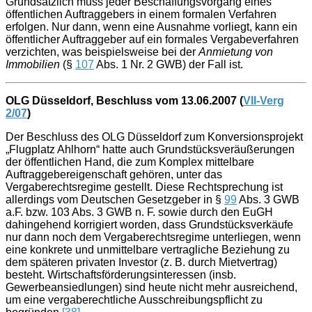
Grundsätzlich muss jeder Beschaffungsvorgang eines
öffentlichen Auftraggebers in einem formalen Verfahren
erfolgen. Nur dann, wenn eine Ausnahme vorliegt, kann ein
öffentlicher Auftraggeber auf ein formales Vergabeverfahren
verzichten, was beispielsweise bei der
Anmietung von
Immobilien
(§
107
Abs. 1 Nr. 2 GWB) der Fall ist.
OLG Düsseldorf, Beschluss vom 13.06.2007 (
VII-Verg
2/07
)
Der Beschluss des OLG Düsseldorf zum Konversionsprojekt
„Flugplatz Ahlhorn“ hatte auch Grundstücksveräußerungen
der öffentlichen Hand, die zum Komplex mittelbare
Auftraggebereigenschaft gehören, unter das
Vergaberechtsregime gestellt. Diese Rechtsprechung ist
allerdings vom Deutschen Gesetzgeber in §
99
Abs. 3 GWB
a.F. bzw. 103 Abs. 3 GWB n. F. sowie durch den EuGH
dahingehend korrigiert worden, dass Grundstücksverkäufe
nur dann noch dem Vergaberechtsregime unterliegen, wenn
eine konkrete und unmittelbare vertragliche Beziehung zu
dem späteren privaten Investor (z. B. durch Mietvertrag)
besteht. Wirtschaftsförderungsinteressen (insb.
Gewerbeansiedlungen) sind heute nicht mehr ausreichend,
um eine vergaberechtliche Ausschreibungspflicht zu