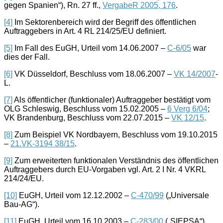
gegen Spanien“), Rn. 27 ff.,
VergabeR 2005, 176
.
[4]
Im Sektorenbereich wird der Begriff des öffentlichen
Auftraggebers in Art. 4 RL 214/25/EU definiert.
[5]
Im Fall des EuGH, Urteil vom 14.06.2007 –
C-6/05
war
dies der Fall.
[6]
VK Düsseldorf, Beschluss vom 18.06.2007 –
VK 14/2007
-
L.
[7]
Als öffentlicher (funktionaler) Auftraggeber bestätigt vom
OLG Schleswig, Beschluss vom 15.02.2005 –
6 Verg 6/04
;
VK Brandenburg, Beschluss vom 22.07.2015 –
VK 12/15
.
[8]
Zum Beispiel VK Nordbayern, Beschluss vom 19.10.2015
–
21.VK-3194 38/15
.
[9]
Zum erweiterten funktionalen Verständnis des öffentlichen
Auftraggebers durch EU-Vorgaben vgl. Art. 2 I Nr. 4 VKRL
214/24/EU.
[10]
EuGH, Urteil vom 12.12.2002 –
C-470/99
(„Universale
Bau-AG“).
[11]
EuGH, Urteil vom 16.10.2003 –
C-283/00
(„SIEPSA“)