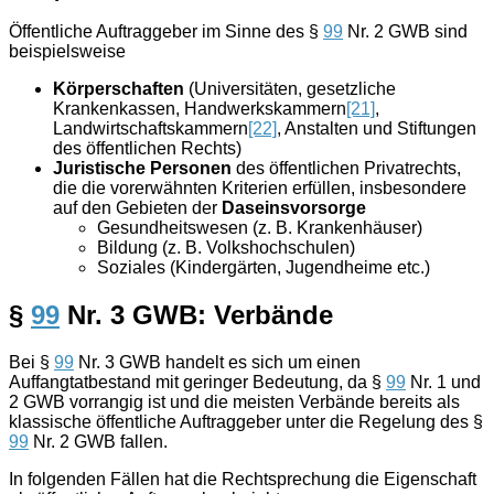
Öffentliche Auftraggeber im Sinne des §
99
Nr. 2 GWB sind
beispielsweise
Körperschaften
(Universitäten, gesetzliche
Krankenkassen, Handwerkskammern
[21]
,
Landwirtschaftskammern
[22]
, Anstalten und Stiftungen
des öffentlichen Rechts)
Juristische Personen
des öffentlichen Privatrechts,
die die vorerwähnten Kriterien erfüllen, insbesondere
auf den Gebieten der
Daseinsvorsorge
Gesundheitswesen (z. B. Krankenhäuser)
Bildung (z. B. Volkshochschulen)
Soziales (Kindergärten, Jugendheime etc.)
§
99
Nr. 3 GWB: Verbände
Bei §
99
Nr. 3 GWB handelt es sich um einen
Auffangtatbestand mit geringer Bedeutung, da §
99
Nr. 1 und
2 GWB vorrangig ist und die meisten Verbände bereits als
klassische öffentliche Auftraggeber unter die Regelung des §
99
Nr. 2 GWB fallen.
In folgenden Fällen hat die Rechtsprechung die Eigenschaft