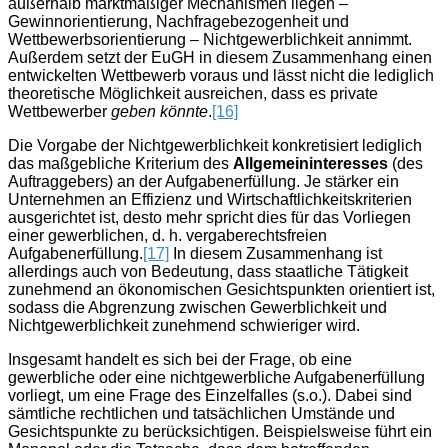
außerhalb marktmäßiger Mechanismen liegen –
Gewinnorientierung, Nachfragebezogenheit und
Wettbewerbsorientierung – Nichtgewerblichkeit annimmt.
Außerdem setzt der EuGH in diesem Zusammenhang einen
entwickelten Wettbewerb voraus und lässt nicht die lediglich
theoretische Möglichkeit ausreichen, dass es private
Wettbewerber
geben könnte
.
[16]
Die Vorgabe der Nichtgewerblichkeit konkretisiert lediglich
das maßgebliche Kriterium des
Allgemeininteresses
(des
Auftraggebers) an der Aufgabenerfüllung. Je stärker ein
Unternehmen an Effizienz und Wirtschaftlichkeitskriterien
ausgerichtet ist, desto mehr spricht dies für das Vorliegen
einer gewerblichen, d. h. vergaberechtsfreien
Aufgabenerfüllung.
[17]
In diesem Zusammenhang ist
allerdings auch von Bedeutung, dass staatliche Tätigkeit
zunehmend an ökonomischen Gesichtspunkten orientiert ist,
sodass die Abgrenzung zwischen Gewerblichkeit und
Nichtgewerblichkeit zunehmend schwieriger wird.
Insgesamt handelt es sich bei der Frage, ob eine
gewerbliche oder eine nichtgewerbliche Aufgabenerfüllung
vorliegt, um eine Frage des Einzelfalles (s.o.). Dabei sind
sämtliche rechtlichen und tatsächlichen Umstände und
Gesichtspunkte zu berücksichtigen. Beispielsweise führt ein