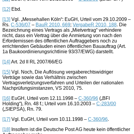
[12]
Ebd.
[13]
Vgl. „Messehallen Köln“: EuGH, Urteil vom 29.10.2009 –
Rs.
C-536/07
–
BauR 2010, 669
;
VergabeR 2010, 188
. Die
Bezeichnung eines Vertrags als „Mietvertrag“ verhindere
nicht, dass ein Vertrag über die Anmietung von nach den
Erfordernissen des öffentlichen Auftraggebers noch zu
errichtenden Gebäuden einen öffentlichen Bauauftrag (Art.
1a Baukoordinierungsrichtlinie 93/37/EWG) darstellt.
[14]
Art. 2d II RL 2007/66/EG
[15]
Vgl. Noch, Die Auflösung vergaberechtswidriger
Verträge sowie das Verhältnis zwischen
Vertragsverletzungsverfahren und Urteilen der nationalen
Nachprüfungsinstanzen, VS 2010, 75.
[16]
EuGH, Urteil vom 12.11.1998 –
C-360/96
(„BFI
Holding“), Rn. 48 f.; Urteil vom 16.10.2003 –
C-283/00
(„SIEPSA), Rn. 79.
[17]
Vgl. EuGH, Urteil vom 10.11.1998 –
C-360/96
.
[18]
Insofern ist die Deutsche Post AG heute kein öffentlicher