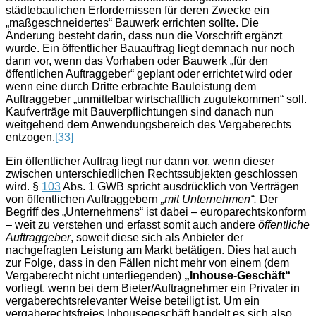
städtebaulichen Erfordernissen für deren Zwecke ein
„maßgeschneidertes“ Bauwerk errichten sollte. Die
Änderung besteht darin, dass nun die Vorschrift ergänzt
wurde. Ein öffentlicher Bauauftrag liegt demnach nur noch
dann vor, wenn das Vorhaben oder Bauwerk „für den
öffentlichen Auftraggeber“ geplant oder errichtet wird oder
wenn eine durch Dritte erbrachte Bauleistung dem
Auftraggeber „unmittelbar wirtschaftlich zugutekommen“ soll.
Kaufverträge mit Bauverpflichtungen sind danach nun
weitgehend dem Anwendungsbereich des Vergaberechts
entzogen.
[33]
Ein öffentlicher Auftrag liegt nur dann vor, wenn dieser
zwischen unterschiedlichen Rechtssubjekten geschlossen
wird. §
103
Abs. 1 GWB spricht ausdrücklich von Verträgen
von öffentlichen Auftraggebern
„mit Unternehmen“.
Der
Begriff des „Unternehmens“ ist dabei – europarechtskonform
– weit zu verstehen und erfasst somit auch andere
öffentliche
Auftraggeber
, soweit diese sich als Anbieter der
nachgefragten Leistung am Markt betätigen. Dies hat auch
zur Folge, dass in den Fällen nicht mehr von einem (dem
Vergaberecht nicht unterliegenden)
„Inhouse-Geschäft“
vorliegt, wenn bei dem Bieter/Auftragnehmer ein Privater in
vergaberechtsrelevanter Weise beteiligt ist. Um ein
vergaberechtsfreies Inhousegeschäft handelt es sich also