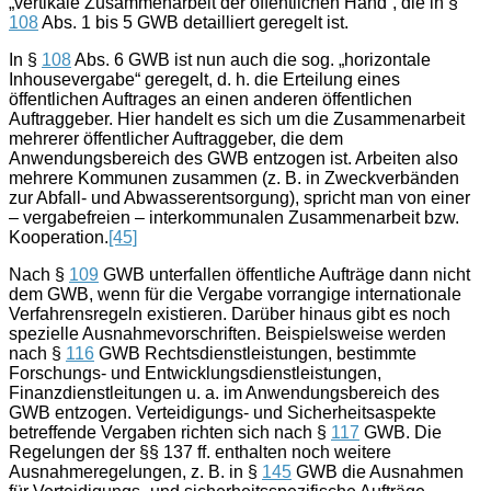
„vertikale Zusammenarbeit der öffentlichen Hand“, die in §
108
Abs. 1 bis 5 GWB detailliert geregelt ist.
In §
108
Abs. 6 GWB ist nun auch die sog. „horizontale
Inhousevergabe“ geregelt, d. h. die Erteilung eines
öffentlichen Auftrages an einen anderen öffentlichen
Auftraggeber. Hier handelt es sich um die Zusammenarbeit
mehrerer öffentlicher Auftraggeber, die dem
Anwendungsbereich des GWB entzogen ist. Arbeiten also
mehrere Kommunen zusammen (z. B. in Zweckverbänden
zur Abfall- und Abwasserentsorgung), spricht man von einer
– vergabefreien – interkommunalen Zusammenarbeit bzw.
Kooperation.
[45]
Nach §
109
GWB unterfallen öffentliche Aufträge dann nicht
dem GWB, wenn für die Vergabe vorrangige internationale
Verfahrensregeln existieren. Darüber hinaus gibt es noch
spezielle Ausnahmevorschriften. Beispielsweise werden
nach §
116
GWB Rechtsdienstleistungen, bestimmte
Forschungs- und Entwicklungsdienstleistungen,
Finanzdienstleitungen u. a. im Anwendungsbereich des
GWB entzogen. Verteidigungs- und Sicherheitsaspekte
betreffende Vergaben richten sich nach §
117
GWB. Die
Regelungen der §§ 137 ff. enthalten noch weitere
Ausnahmeregelungen, z. B. in §
145
GWB die Ausnahmen