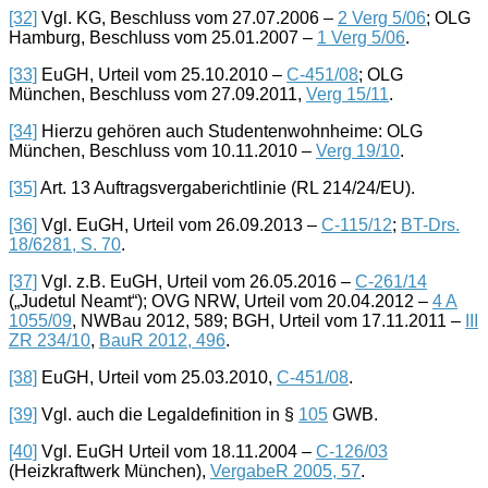
[32]
Vgl. KG, Beschluss vom 27.07.2006 –
2 Verg 5/06
; OLG
Hamburg, Beschluss vom 25.01.2007 –
1 Verg 5/06
.
[33]
EuGH, Urteil vom 25.10.2010 –
C-451/08
; OLG
München, Beschluss vom 27.09.2011,
Verg 15/11
.
[34]
Hierzu gehören auch Studentenwohnheime: OLG
München, Beschluss vom 10.11.2010 –
Verg 19/10
.
[35]
Art. 13 Auftragsvergaberichtlinie (RL 214/24/EU).
[36]
Vgl. EuGH, Urteil vom 26.09.2013 –
C-115/12
;
BT-Drs.
18/6281, S. 70
.
[37]
Vgl. z.B. EuGH, Urteil vom 26.05.2016 –
C-261/14
(„Judetul Neamt“); OVG NRW, Urteil vom 20.04.2012 –
4 A
1055/09
, NWBau 2012, 589; BGH, Urteil vom 17.11.2011 –
III
ZR 234/10
,
BauR 2012, 496
.
[38]
EuGH, Urteil vom 25.03.2010,
C-451/08
.
[39]
Vgl. auch die Legaldefinition in §
105
GWB.
[40]
Vgl. EuGH Urteil vom 18.11.2004 –
C-126/03
(Heizkraftwerk München),
VergabeR 2005, 57
.