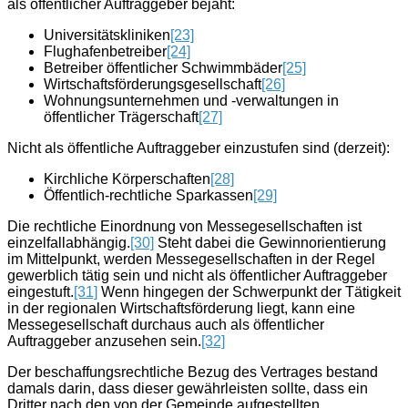
als öffentlicher Auftraggeber bejaht:
Universitätskliniken
[23]
Flughafenbetreiber
[24]
Betreiber öffentlicher Schwimmbäder
[25]
Wirtschaftsförderungsgesellschaft
[26]
Wohnungsunternehmen und -verwaltungen in
öffentlicher Trägerschaft
[27]
Nicht als öffentliche Auftraggeber einzustufen sind (derzeit):
Kirchliche Körperschaften
[28]
Öffentlich-rechtliche Sparkassen
[29]
Die rechtliche Einordnung von Messegesellschaften ist
einzelfallabhängig.
[30]
Steht dabei die Gewinnorientierung
im Mittelpunkt, werden Messegesellschaften in der Regel
gewerblich tätig sein und nicht als öffentlicher Auftraggeber
eingestuft.
[31]
Wenn hingegen der Schwerpunkt der Tätigkeit
in der regionalen Wirtschaftsförderung liegt, kann eine
Messegesellschaft durchaus auch als öffentlicher
Auftraggeber anzusehen sein.
[32]
Der beschaffungsrechtliche Bezug des Vertrages bestand
damals darin, dass dieser gewährleisten sollte, dass ein
Dritter nach den von der Gemeinde aufgestellten