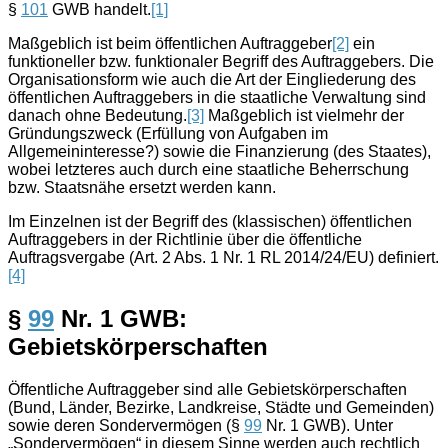
§
101
GWB handelt.
[1]
Maßgeblich ist beim öffentlichen Auftraggeber
[2]
ein
funktioneller bzw. funktionaler Begriff des Auftraggebers. Die
Organisationsform wie auch die Art der Eingliederung des
öffentlichen Auftraggebers in die staatliche Verwaltung sind
danach ohne Bedeutung.
[3]
Maßgeblich ist vielmehr der
Gründungszweck (Erfüllung von Aufgaben im
Allgemeininteresse?) sowie die Finanzierung (des Staates),
wobei letzteres auch durch eine staatliche Beherrschung
bzw. Staatsnähe ersetzt werden kann.
Im Einzelnen ist der Begriff des (klassischen) öffentlichen
Auftraggebers in der Richtlinie über die öffentliche
Auftragsvergabe (Art. 2 Abs. 1 Nr. 1 RL 2014/24/EU) definiert.
[4]
§
99
Nr. 1 GWB:
Gebietskörperschaften
Öffentliche Auftraggeber sind alle Gebietskörperschaften
(Bund, Länder, Bezirke, Landkreise, Städte und Gemeinden)
sowie deren Sondervermögen (§
99
Nr. 1 GWB). Unter
„Sondervermögen“ in diesem Sinne werden auch rechtlich