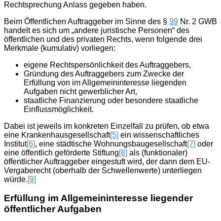
Rechtsprechung Anlass gegeben haben.
Beim Öffentlichen Auftraggeber im Sinne des §
99
Nr. 2 GWB
handelt es sich um „andere juristische Personen“ des
öffentlichen und des privaten Rechts, wenn folgende drei
Merkmale (kumulativ) vorliegen:
eigene Rechtspersönlichkeit des Auftraggebers,
Gründung des Auftraggebers zum Zwecke der
Erfüllung von im Allgemeininteresse liegenden
Aufgaben nicht gewerblicher Art,
staatliche Finanzierung oder besondere staatliche
Einflussmöglichkeit.
Dabei ist jeweils im konkreten Einzelfall zu prüfen, ob etwa
eine Krankenhausgesellschaft
[5]
ein wissenschaftliches
Institut
[6]
, eine städtische Woh­nungsbaugesellschaft
[7]
oder
eine öffentlich geförderte Stiftung
[8]
als (funktionaler)
öffentlicher Auftraggeber eingestuft wird, der dann dem EU-
Vergaberecht (oberhalb der Schwellenwerte) unterliegen
würde.
[9]
Erfüllung im Allgemeininteresse liegender
öffentlicher Aufgaben