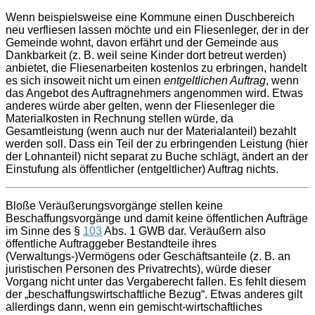
Wenn beispielsweise eine Kommune einen Duschbereich
neu verfliesen lassen möchte und ein Fliesenleger, der in der
Gemeinde wohnt, davon erfährt und der Gemeinde aus
Dankbarkeit (z. B. weil seine Kinder dort betreut werden)
anbietet, die Fliesenarbeiten kostenlos zu erbringen, handelt
es sich insoweit nicht um einen
entgeltlichen Auftrag
, wenn
das Angebot des Auftragnehmers angenommen wird. Etwas
anderes würde aber gelten, wenn der Fliesenleger die
Materialkosten in Rechnung stellen würde, da
Gesamtleistung (wenn auch nur der Materialanteil) bezahlt
werden soll. Dass ein Teil der zu erbringenden Leistung (hier
der Lohnanteil) nicht separat zu Buche schlägt, ändert an der
Einstufung als öffentlicher (entgeltlicher) Auftrag nichts.
Bloße Veräußerungsvorgänge stellen keine
Beschaffungsvorgänge und damit keine öffentlichen Aufträge
im Sinne des §
103
Abs. 1 GWB dar. Veräußern also
öffentliche Auftraggeber Bestandteile ihres
(Verwaltungs-)Vermögens oder Geschäftsanteile (z. B. an
juristischen Personen des Privatrechts), würde dieser
Vorgang nicht unter das Vergaberecht fallen. Es fehlt diesem
der „beschaffungswirtschaftliche Bezug“. Etwas anderes gilt
allerdings dann, wenn ein gemischt-wirtschaftliches