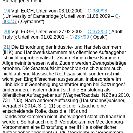
Auftraggeber mehr.
[19]
Vgl. EuGH, Urteil vom 03.10.2000 –
C-380/98
(„University of Camebridge“); Urteil vom 11.06.2009 –
C-
300/07
(„Oymanns“).
[20]
Vgl. EuGH, Urteil vom 27.02.2003 –
C-373/00
(„Adolf
Truly“); Urteil vom 01.02.2001 –
C-237/99
(„Opak“).
[21]
Die Einordnung der Industrie- und Handelskammern
(IHK) und Handwerkskammern als öffentliche Auftraggeber
ist nicht unproblematisch. Zwar nehmen diese Kammern
Allgemeininteressen wahr. Zudem werden Zwangsbeiträge
erhoben. Die Staatsaufsicht beschränkt sich zudem auch
nicht auf eine klassische Rechtsaufsicht, sondern ist mit
wichtigen Eingriffsrechten ausgestattet, insbesondere im
Hinblick auf Genehmigungsanforderungen bei Satzungen/-
änderungen. Insofern drängt sich die Einstufung als
öffentlicher Auftraggeber auf (Wagner/Raddatz, NZBau 2010,
731, 733). Nach anderer Auffassung (Hausmann/Quaisner,
VergabeR 2014, S. 1, 11) spielt die Tatsache eine
entscheidende Rolle, dass die IHKs und
Handwerkskammern nicht überwiegend staatlich finanziert
werden. So hat auch die 3. Vergabekammer Mecklenburg-
Vorpommern eine Einstufung einer IHK als öffentlicher
Auftraggeber abgelehnt (3. VK Mecklenburg-Vorpommern,