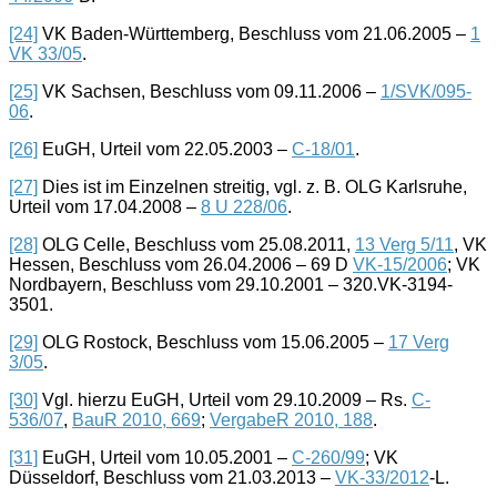
[24]
VK Baden-Württemberg, Beschluss vom 21.06.2005 –
1
VK 33/05
.
[25]
VK Sachsen, Beschluss vom 09.11.2006 –
1/SVK/095-
06
.
[26]
EuGH, Urteil vom 22.05.2003 –
C-18/01
.
[27]
Dies ist im Einzelnen streitig, vgl. z. B. OLG Karlsruhe,
Urteil vom 17.04.2008 –
8 U 228/06
.
[28]
OLG Celle, Beschluss vom 25.08.2011,
13 Verg 5/11
, VK
Hessen, Beschluss vom 26.04.2006 – 69 D
VK-15/2006
; VK
Nordbayern, Beschluss vom 29.10.2001 – 320.VK-3194-
3501.
[29]
OLG Rostock, Beschluss vom 15.06.2005 –
17 Verg
3/05
.
[30]
Vgl. hierzu EuGH, Urteil vom 29.10.2009 – Rs.
C-
536/07
,
BauR 2010, 669
;
VergabeR 2010, 188
.
[31]
EuGH, Urteil vom 10.05.2001 –
C-260/99
; VK
Düsseldorf, Beschluss vom 21.03.2013 –
VK-33/2012
-L.