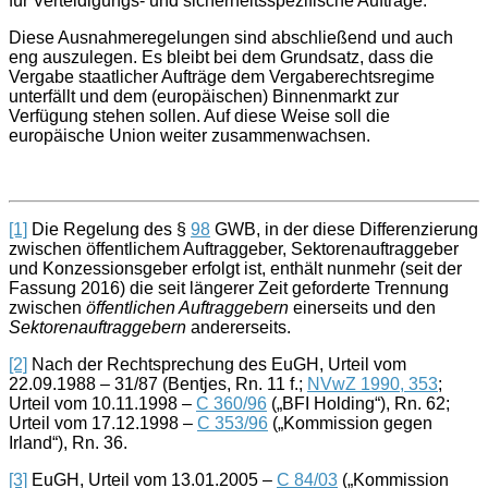
für Verteidigungs- und sicherheitsspezifische Aufträge.
Diese Ausnahmeregelungen sind abschließend und auch
eng auszulegen. Es bleibt bei dem Grundsatz, dass die
Vergabe staatlicher Aufträge dem Vergaberechtsregime
unterfällt und dem (europäischen) Binnenmarkt zur
Verfügung stehen sollen. Auf diese Weise soll die
europäische Union weiter zusammenwachsen.
[1]
Die Regelung des §
98
GWB, in der diese Differenzierung
zwischen öffentlichem Auftraggeber, Sektorenauftraggeber
und Konzessionsgeber erfolgt ist, enthält nunmehr (seit der
Fassung 2016) die seit längerer Zeit geforderte Trennung
zwischen
öffentlichen Auftraggebern
einerseits und den
Sektorenauftraggebern
andererseits.
[2]
Nach der Rechtsprechung des EuGH, Urteil vom
22.09.1988 – 31/87 (Bentjes, Rn. 11 f.;
NVwZ 1990, 353
;
Urteil vom 10.11.1998 –
C 360/96
(„BFI Holding“), Rn. 62;
Urteil vom 17.12.1998 –
C 353/96
(„Kommission gegen
Irland“), Rn. 36.
[3]
EuGH, Urteil vom 13.01.2005 –
C 84/03
(„Kommission