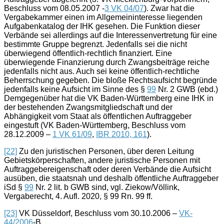
Beschluss vom 08.05.2007 -
3 VK 04/07
). Zwar hat die
Vergabekammer einen im Allgemeininteresse liegenden
Aufgabenkatalog der IHK gesehen. Die Funktion dieser
Verbände sei allerdings auf die Interessenvertretung für eine
bestimmte Gruppe begrenzt. Jedenfalls sei die nicht
überwiegend öffentlich-rechtlich finanziert. Eine
überwiegende Finanzierung durch Zwangsbeiträge reiche
jedenfalls nicht aus. Auch sei keine öffentlich-rechtliche
Beherrschung gegeben. Die bloße Rechtsaufsicht begründe
jedenfalls keine Aufsicht im Sinne des §
99
Nr. 2 GWB (ebd.)
Demgegenüber hat die VK Baden-Württemberg eine IHK in
der bestehenden Zwangsmitgliedschaft und der
Abhängigkeit vom Staat als öffentlichen Auftraggeber
eingestuft (VK Baden-Württemberg, Beschluss vom
28.12.2009 –
1 VK 61/09
,
IBR 2010, 161
).
[22]
Zu den juristischen Personen, über deren Leitung
Gebiets
körperschaft
en, andere juristische Personen mit
Auftraggebereigenschaft oder deren Verbände die Aufsicht
ausüben, die staatsnah und deshalb öffentliche Auftraggeber
iSd §
99
Nr. 2 lit. b GWB sind, vgl. Ziekow/Völlink,
Vergaberecht, 4. Aufl. 2020, § 99 Rn. 99 ff.
[23]
VK Düsseldorf, Beschluss vom 30.10.2006 –
VK-
44/2006
-B.