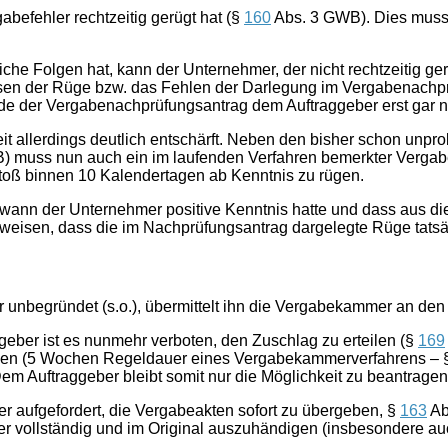
gabefehler rechtzeitig gerügt hat (§
160
Abs. 3 GWB). Dies muss 
iche Folgen hat, kann der Unternehmer, der nicht rechtzeitig 
ssen der Rüge bzw. das Fehlen der Darlegung im Vergabenachprü
e der Vergabenachprüfungsantrag dem Auftraggeber erst gar ni
it allerdings deutlich entschärft. Neben den bisher schon un
B) muss nun auch ein im laufenden Verfahren bemerkter Vergab
toß binnen 10 Kalendertagen ab Kenntnis zu rügen.
wann der Unternehmer positive Kenntnis hatte und dass aus die
isen, dass die im Nachprüfungsantrag dargelegte Rüge tatsächl
er unbegründet (s.o.), übermittelt ihn die Vergabekammer an den
eber ist es nunmehr verboten, den Zuschlag zu erteilen (§
169
ochen (5 Wochen Regeldauer eines Vergabekammerverfahrens –
em Auftraggeber bleibt somit nur die Möglichkeit zu beantragen,
r aufgefordert, die Vergabeakten sofort zu übergeben, §
163
Ab
vollständig und im Original auszuhändigen (insbesondere auch