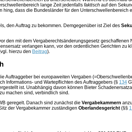
erschwellenbereich lange Zeit jedenfalls
faktisch
auf den Sekund
 hing, dass die Bundesländer für den Unterschwellenbereich ers
els, den Auftrag zu bekommen. Demgegenüber ist Ziel des
Seku
vor den mit dem Vergaberechtsänderungsgesetz geschaffenen N
nsersatz verlangen kann, vor den ordentlichen Gerichten zu klä
(vgl. hierzu den
Beitrag
).
ch
die Auftraggeber bei europaweiten Vergaben (=Oberschwellenbe
rch Informations- und Wartepflichten des Auftraggebers (§
134
GW
estellt ist. Unabhängig davon können Bieter Schadenersatzan
zu machen sind, verbindlich sind.
WB geregelt. Danach sind zunächst die
Vergabekammern
anzu
 Sitz der Vergabekammer zuständigen
Oberlandesgericht
(§§
1