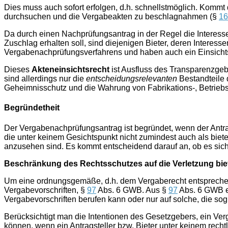
Dies muss auch sofort erfolgen, d.h. schnellstmöglich. Kommt 
durchsuchen und die Vergabeakten zu beschlagnahmen (§
16
Da durch einen Nachprüfungsantrag in der Regel die Interessen
Zuschlag erhalten soll, sind diejenigen Bieter, deren Interes
Vergabenachprüfungsverfahrens und haben auch ein Einsichts­
Dieses
Akteneinsichtsrecht
ist Ausfluss des Transparenzgeb
sind allerdings nur die
entscheidungsrelevanten
Bestandteile 
Geheimnisschutz und die Wahrung von Fabrikations-, Betrieb
Begründetheit
Der Vergabenachprüfungsantrag ist begründet, wenn der Antra
die unter keinem Gesichtspunkt nicht zumindest auch als bie
anzusehen sind. Es kommt entscheidend darauf an, ob es si
Beschränkung des Rechtsschutzes auf die Verletzung bie
Um eine ordnungsgemäße, d.h. dem Vergaberecht entsprechen
Vergabevorschriften, §
97
Abs. 6 GWB. Aus §
97
Abs. 6 GWB er
Vergabevorschriften berufen kann oder nur auf solche, die sog.
Berücksichtigt man die Intentionen des Gesetzgebers, ein V
können, wenn ein Antragsteller bzw. Bieter unter keinem rechtl