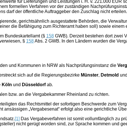
enwerte für Lieferungen und Leistungen i. H. v. 221.000 EUR s
inem formellen Verfahren vor der zuständigen Nachprüfungsinst
darf der öffentliche Auftraggeber den Zuschlag nicht erteilen
erende, gerichtsähnlich ausgestattete Behörden, die Verwaltu
einer die Befähigung zum Richteramt haben soll) sowie einem e
eim Bundeskartellamt (§
158
GWB). Derzeit bestehen dort zwei 
 verwiesen, §
158
Abs. 2 GWB. In den Ländern wurden die Verg
örden und Kommunen in NRW als Nachprüfungsinstanz die
Ver
erstreckt sich auf die Regierungsbezirke
Münster
,
Detmold
un
e
Köln
und
Düsseldorf
ab.
len bzw. an die Vergabekammer Rheinland zu richten.
iligten das Rechtsmittel der sofortigen Beschwerde zum Verga
 ansässigen „Vergabesenat“ erfolgt also eine gerichtliche Überp
undsatz.
[1]
Das Vergabeverfahren ist somit vollumfänglich zu prü
gsteller) nicht gerügt worden sind, zur Sprache kommen und g