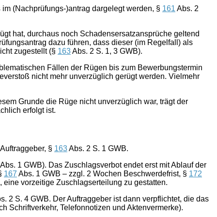
im (Nachprüfungs-)antrag dargelegt werden, §
161
Abs. 2
gerügt hat, durchaus noch Schadensersatzansprüche geltend
fungsantrag dazu führen, dass dieser (im Regelfall) als
cht zugestellt (§
163
Abs. 2 S. 1, 3 GWB).
problematischen Fällen der Rügen bis zum Bewerbungstermin
everstoß nicht mehr unverzüglich gerügt werden. Vielmehr
sem Grunde die Rüge nicht unverzüglich war, trägt der
ich erfolgt ist.
 Auftraggeber, §
163
Abs. 2 S. 1 GWB.
Abs. 1 GWB). Das Zuschlagsverbot endet erst mit Ablauf der
 §
167
Abs. 1 GWB – zzgl. 2 Wochen Beschwerdefrist, §
172
 eine vorzeitige Zuschlagserteilung zu gestatten.
s. 2 S. 4 GWB. Der Auftraggeber ist dann verpflichtet, die das
 Schriftverkehr, Telefonnotizen und Aktenvermerke).