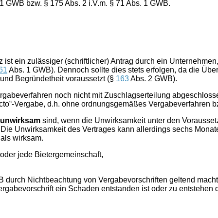
 1 GWB bzw. § 175 Abs. 2 i.V.m. § 71 Abs. 1 GWB.
st ein zulässiger (schriftlicher) Antrag durch ein Unternehmen
61
Abs. 1 GWB). Dennoch sollte dies stets erfolgen, da die Übe
 und Begründetheit voraussetzt (§
163
Abs. 2 GWB).
rgabeverfahren noch nicht mit Zuschlagserteilung abgeschlosse
facto‟-Vergabe, d.h. ohne ordnungsgemäßes Vergabeverfahren b
 unwirksam
sind, wenn die Unwirksamkeit unter den Vorausse
Die Unwirksamkeit des Vertrages kann allerdings sechs Monate
 als wirksam.
der jede Bietergemeinschaft,
 durch Nichtbeachtung von Vergabevorschriften geltend mach
ergabevorschrift ein Schaden entstanden ist oder zu entstehen d