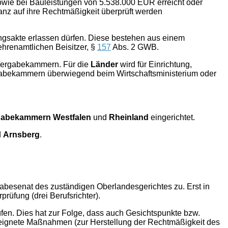
owie bei Bauleistungen von 5.538.000 EUR erreicht oder
anz auf ihre Rechtmäßigkeit überprüft werden
.
ngsakte erlassen dürfen. Diese bestehen aus einem
hrenamtlichen Beisitzer, §
157
Abs. 2 GWB.
Vergabekammern. Für die
Länder
wird für Einrichtung,
abekammern überwiegend beim Wirtschaftsministerium oder
gabekammern Westfalen
und
Rheinland
eingerichtet.
d
Arnsberg
.
besenat des zuständigen Oberlandesgerichtes zu. Erst in
rüfung (drei Berufsrichter).
fen. Dies hat zur Folge, dass auch Gesichtspunkte bzw.
eeignete Maßnahmen (zur Herstellung der Rechtmäßigkeit des