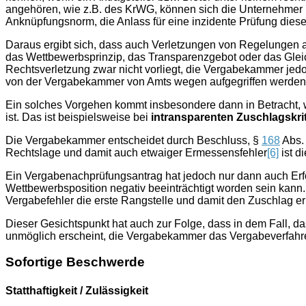
angehören, wie z.B. des KrWG, können sich die Unternehmer hi
Anknüpfungsnorm, die Anlass für eine inzidente Prüfung dies
Daraus ergibt sich, dass auch Verletzungen von Regelungen 
das Wettbewerbsprinzip, das Transparenzgebot oder das Gle
Rechtsverletzung zwar nicht vorliegt, die Vergabekammer jedo
von der Vergabekammer von Amts wegen aufgegriffen werden
Ein solches Vorgehen kommt insbesondere dann in Betracht, 
ist. Das ist beispielsweise bei
intransparenten Zuschlagskri
Die Vergabekammer entscheidet durch Beschluss, §
168
Abs. 
Rechtslage und damit auch etwaiger Ermessensfehler
[6]
ist d
Ein Vergabenachprüfungsantrag hat jedoch nur dann auch Erfol
Wettbewerbsposition negativ beeinträchtigt worden sein kann.
Vergabefehler die erste Rangstelle und damit den Zuschlag er
Dieser Gesichtspunkt hat auch zur Folge, dass in dem Fall,
unmöglich erscheint, die Vergabekammer das Vergabeverfahre
Sofortige Beschwerde
Statthaftigkeit / Zulässigkeit