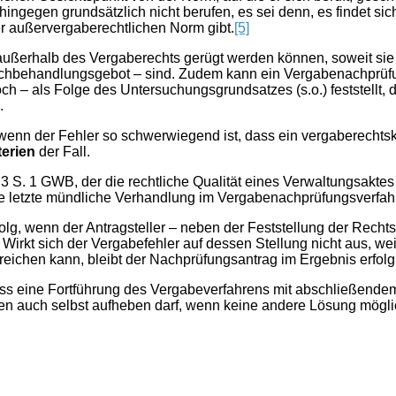
ngegen grundsätzlich nicht berufen, es sei denn, es findet sic
er außervergaberechtlichen Norm gibt.
[5]
außerhalb des Vergaberechts gerügt werden können, soweit sie
ichbehandlungsgebot – sind. Zudem kann ein Vergabenachprüfu
ch – als Folge des Untersuchungsgrundsatzes (s.o.) feststellt
.
wenn der Fehler so schwerwiegend ist, dass ein vergaberechts
terien
der Fall.
3 S. 1 GWB, der die rechtliche Qualität eines Verwaltungsaktes
ie letzte mündliche Verhandlung im Vergabenachprüfungsverfah
g, wenn der Antragsteller – neben der Feststellung der Rechts
 Wirkt sich der Vergabefehler auf dessen Stellung nicht aus, 
reichen kann, bleibt der Nachprüfungsantrag im Ergebnis erfolg
 dass eine Fortführung des Vergabeverfahrens mit abschließen
n auch selbst aufheben darf, wenn keine andere Lösung möglic