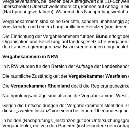
Vergabeverfahren, bei denen der Auftragswert die EU-Schwell
überschreitet (Oberschwellenbereich), können auf Antrag in e
(Nachprüfungsverfahren). Während des Nachprüfungsverfahrens 
Vergabekammern sind keine Gerichte, sondern unabhängig agi
Vorsitzenden und einem hauptamtlichen Beisitzer (von denen 
Die Einrichtung der Vergabekammern für den
Bund
erfolgt b
Organisation und Besetzung auf landesgesetzliche Vorgaben
den Landesregierungen bzw. Bezirksregierungen eingerichtet.
Vergabekammern in NRW
In NRW wurden für den Bereich der Aufträge der Landesbeh
Die räumliche Zuständigkeit der
Vergabekammer Westfalen
Die
Vergabekammer Rheinland
deckt die Regierungsbezirk
Nachprüfungsanträge sind also an die Vergabekammer Westfa
Gegen die Entscheidungen der Vergabekammern steht den Bete
dieser „zweiten Instanz“ vor einem bei einem Oberlandesgericht
In beiden (Nachprüfungs-)Instanzen gilt der Untersuchungsgr
Vergabefehler, die von den Parteien (insbesondere dem Antra