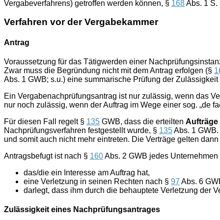
Vergabeverfahrens) getroffen werden können, §
168
Abs. 1 S.
Verfahren vor der Vergabekammer
Antrag
Voraussetzung für das Tätigwerden einer Nachprüfungsinstanz i
Zwar muss die Begründung nicht mit dem Antrag erfolgen (§
1
Abs. 1 GWB; s.u.) eine summarische Prüfung der Zulässigkeit
Ein Vergabenachprüfungsantrag ist nur zulässig, wenn das Ve
nur noch zulässig, wenn der Auftrag im Wege einer sog. „de 
Für diesen Fall regelt §
135
GWB, dass die erteilten
Aufträge
Nachprüfungsverfahren festgestellt wurde, §
135
Abs. 1 GWB. 
und somit auch nicht mehr eintreten. Die Verträge gelten dann
Antragsbefugt ist nach §
160
Abs. 2 GWB jedes Unternehmen o
das/die ein Interesse am Auftrag hat,
eine Verletzung in seinen Rechten nach §
97
Abs. 6 GWB
darlegt, dass ihm durch die behauptete Verletzung der V
Zulässigkeit eines Nachprüfungsantrages