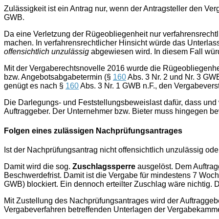
Zulässigkeit ist ein Antrag nur, wenn der Antragsteller den Ver
GWB.
Da eine Verletzung der Rügeobliegenheit nur verfahrensrechtl
machen. In verfahrensrechtlicher Hinsicht würde das Unterla
offensichtlich unzulässig
abgewiesen wird. In diesem Fall würd
Mit der Vergaberechtsnovelle 2016 wurde die Rügeobliegenhe
bzw. Angebotsabgabetermin (§
160
Abs. 3 Nr. 2 und Nr. 3 GW
genügt es nach §
160
Abs. 3 Nr. 1 GWB n.F., den Vergabevers
Die Darlegungs- und Feststellungsbeweislast dafür, dass und 
Auftraggeber. Der Unternehmer bzw. Bieter muss hingegen bewe
Folgen eines zulässigen Nachprüfungsantrages
Ist der Nachprüfungsantrag nicht offensichtlich unzulässig od
Damit wird die sog.
Zuschlagssperre
ausgelöst. Dem Auftragg
Beschwerdefrist. Damit ist die Vergabe für mindestens 7 W
GWB) blockiert. Ein dennoch erteilter Zuschlag wäre nichtig. D
Mit Zustellung des Nachprüfungsantrages wird der Auftraggebe
Vergabeverfahren betreffenden Unterlagen der Vergabekammer 