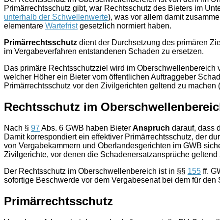
Primärrechtsschutz gibt, war Rechtsschutz des Bieters im Unt
unterhalb der Schwellenwerte
), was vor allem damit zusammen
elementare
Wartefrist
gesetzlich normiert haben.
Primärrechtsschutz
dient der Durchsetzung des primären Zi
im Vergabeverfahren entstandenen Schaden zu ersetzen.
Das primäre Rechtsschutzziel wird im Oberschwellenbereich 
welcher Höher ein Bieter vom öffentlichen Auftraggeber Schade
Primärrechtsschutz vor den Zivilgerichten geltend zu machen 
Rechtsschutz im Oberschwellenberei
Nach §
97
Abs. 6 GWB haben Bieter
Anspruch
darauf, dass 
Damit korrespondiert ein effektiver Primärrechtsschutz, der du
von Vergabekammern und Oberlandesgerichten im GWB sicherg
Zivilgerichte, vor denen die Schadenersatzansprüche geltend 
Der Rechtsschutz im Oberschwellenbereich ist in §§
155
ff. G
sofortige Beschwerde vor dem Vergabesenat bei dem für den
Primärrechtsschutz