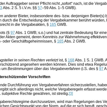
der Auftraggeber seiner Pflicht nicht „sofort“ nach, ist die Ve
3
Abs. 2 S. 5 i.V.m. §§
57
–59 Abs. 1–5 GWB).
 anderer Bieter, insbesondere des- bzw. derjenigen Bieter(s) b
sen durch die Entscheidung der Ver­gabekammer berührt würden, 
recht in die Vergabeakten, §
165
GWB.
ots (§
97
Abs. 1 GWB; s.o.) und hat zentrale Bedeutung für eine
der Akten gemeint, deren Kenntnis zur Wahrnehmung effektiven Re
s- oder Geschäftsgeheimnissen, §
165
Abs. 2 GWB.
gsteller
in seinen Rechten verletzt
ist, §
168
Abs. 1 S. 1 GWB. A
terschützend angesehen werden können. Dies sind etwa Regelun
ch um
Bestimmungen über das Vergabeverfahren
(i.S. des §
97
A
terschützender Vorschriften
de Durchführung von Vergabeverfahren sicherzustellen, habe
gibt sich allerdings nicht,
welche
Vergaberegeln erfasst werden
 subjektive Rechte gewähren, ist streitig.
[3]
er­gaberechtsregime durchzusetzen, wird man Regelungen des V
ichen Gesichtspunkt von der Norm, auf die er sich beruft, geschü