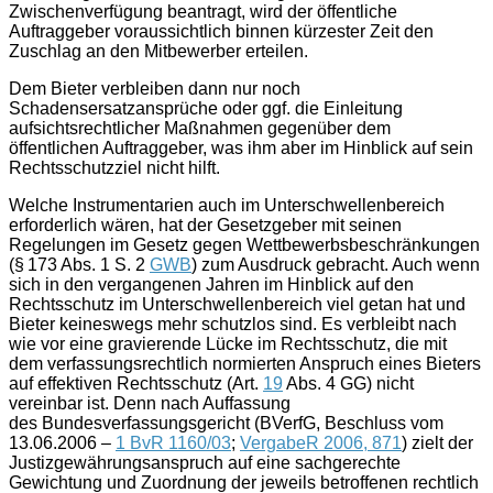
Zwischenverfügung beantragt, wird der öffentliche
Auftraggeber voraussichtlich binnen kürzester Zeit den
Zuschlag an den Mitbewerber erteilen.
Dem Bieter verbleiben dann nur noch
Schadensersatzansprüche oder ggf. die Einleitung
aufsichtsrechtlicher Maßnahmen gegenüber dem
öffentlichen Auftraggeber, was ihm aber im Hinblick auf sein
Rechtsschutzziel nicht hilft.
Welche Instrumentarien auch im Unterschwellenbereich
erforderlich wären, hat der Gesetzgeber mit seinen
Regelungen im Gesetz gegen Wettbewerbsbeschränkungen
(§ 173 Abs. 1 S. 2
GWB
) zum Ausdruck gebracht. Auch wenn
sich in den vergangenen Jahren im Hinblick auf den
Rechtsschutz im Unterschwellenbereich viel getan hat und
Bieter keineswegs mehr schutzlos sind. Es verbleibt nach
wie vor eine gravierende Lücke im Rechtsschutz, die mit
dem verfassungsrechtlich normierten Anspruch eines Bieters
auf effektiven Rechtsschutz (Art.
19
Abs. 4 GG) nicht
vereinbar ist. Denn nach Auffassung
des Bundesverfassungsgericht (BVerfG, Beschluss vom
13.06.2006 –
1 BvR 1160/03
;
VergabeR 2006, 871
) zielt der
Justizgewährungsanspruch auf eine sachgerechte
Gewichtung und Zuordnung der jeweils betroffenen rechtlich