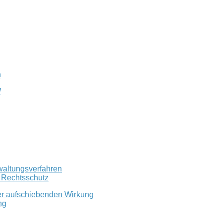
n
W
waltungsverfahren
r Rechtsschutz
er aufschiebenden Wirkung
ng