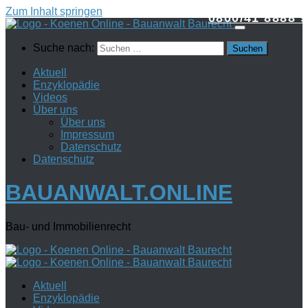
Zum Inhalt springen
0800/41 8888 9
Suche nach:
Aktuell
Enzyklopädie
Videos
Über uns
Über uns
Impressum
Datenschutz
Datenschutz
BAUANWALT.ONLINE
Bau- und Immobilienrecht
Aktuell
Enzyklopädie