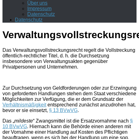
Über uns
Impressum
Datenschutz
Datenschutz
Verwaltungsvollstreckungsr
Das Verwaltungsvollstreckungsrecht regelt die Vollstreckung
öffentlich-rechtlicher Titel, d. h. die Durchsetzung
insbesondere von Verwaltungsakten gegenüber
Privatpersonen und Unternehmen.
Zur Durchsetzung von Geldforderungen oder zur Erzwingung
von geforderten Handlungen stehen dem Staat verschiedene
Möglichkeiten zur Verfügung, die er dem Grundsatz der
Verhältnismäßigkeit
entsprechend zunächst anzudrohen hat,
bevor er sie einsetzt,
§ 13 BVwVG
.
Das „
mildeste
“ Zwangsmittel ist die
Ersatzvornahme
nach
§
10 BVwVG
. Hiernach kann die Behörde einen anderen mit
der Vornahme einer Handlung auf Kosten des Pflichtigen
beauftragen, wenn es sich bei der Handlung um eine sog.