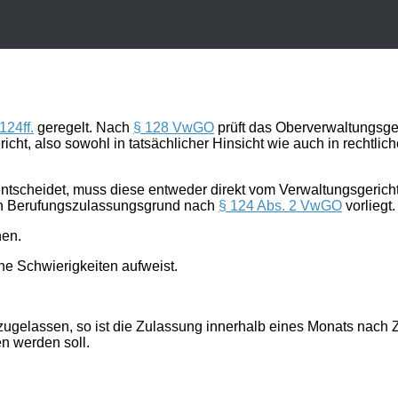
124ff.
geregelt. Nach
§ 128 VwGO
prüft das Oberverwaltungsgeri
icht, also sowohl in tatsächlicher Hinsicht wie auch in recht
ntscheidet, muss diese entweder direkt vom Verwaltungsgerich
in
Berufungszulassungsgrund
nach
§ 124 Abs. 2 VwGO
vorliegt
hen.
he Schwierigkeiten aufweist.
zugelassen, so ist die Zulassung innerhalb eines
Monats
nach Z
n werden soll.