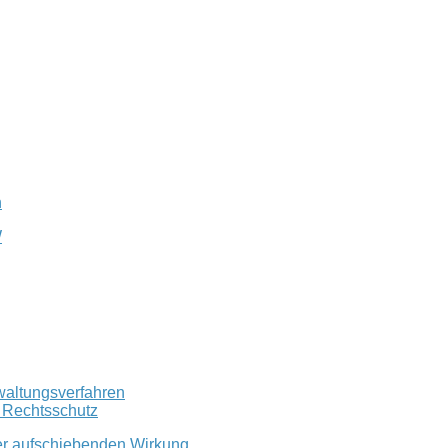
n
W
waltungsverfahren
r Rechtsschutz
er aufschiebenden Wirkung