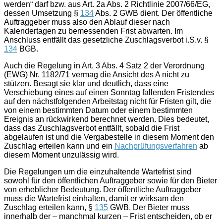
werden“ darf bzw. aus Art. 2a Abs. 2 Richtlinie 2007/66/EG,
dessen Umsetzung §
134
Abs. 2 GWB dient. Der öffentliche
Auftraggeber muss also den Ablauf dieser nach
Kalendertagen zu bemessenden Frist abwarten. Im
Anschluss entfällt das gesetzliche Zuschlagsverbot i.S.v. §
134
BGB.
Auch die Regelung in Art. 3 Abs. 4 Satz 2 der Verordnung
(EWG) Nr. 1182/71 vermag die Ansicht des A nicht zu
stützen. Besagt sie klar und deutlich, dass eine
Verschiebung eines auf einen Sonntag fallenden Fristendes
auf den nächstfolgenden Arbeitstag nicht für Fristen gilt, die
von einem bestimmten Datum oder einem bestimmten
Ereignis an rückwirkend berechnet werden. Dies bedeutet,
dass das Zuschlagsverbot entfällt, sobald die Frist
abgelaufen ist und die Vergabestelle in diesem Moment den
Zuschlag erteilen kann und ein
Nachprüfungsverfahren
ab
diesem Moment unzulässig wird.
Die Regelungen um die einzuhaltende Wartefrist sind
sowohl für den öffentlichen Auftraggeber sowie für den Bieter
von erheblicher Bedeutung. Der öffentliche Auftraggeber
muss die Wartefrist einhalten, damit er wirksam den
Zuschlag erteilen kann, §
135
GWB. Der Bieter muss
innerhalb der – manchmal kurzen – Frist entscheiden, ob er