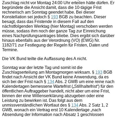
Zuschlag nicht vor Montag 24:00 Uhr erteilen hätte dürfen. Er
begründete die Ansicht damit, dass die 10-tägige Frist
rechnerisch am Sonntag geendet habe. Bei dieser
Konstellation sei jedoch §
193
BGB zu beachten. Dieser
besagt, dass das Fristende in diesem Fall auf den
nächstfolgenden Werktag (hier Montag) verschoben werden
müsse, sodass ihm noch der ganze Tag zur Einreichung
eines Nachprüfungsantrages bliebe. Dies ergibt sich darüber
hinaus ebenfalls aus der Verordnung (VO) (EWG) Nr.
1182/71 zur Festlegung der Regeln für Fristen, Daten und
Termine.
Die VK Bund teilte die Auffassung des A nicht.
Sonntag war der letzte Tag und somit ist die
Zuschlagserteilung am Montagmorgen wirksam. §
193
BGB
findet nach Ansicht der VK Bund keine Anwendung, da es
sich bei der Frist nach §
134
Abs. 2 GWB um eine reine nach
Kalendertagen bemessene Wartefrist („Stillhaltefrist“) für den
öffentlichen Auftraggeber handelt, nicht aber um eine Frist,
binnen der eine Willenserklärung abzugeben oder eine
Leistung zu bewirken ist. Das folgt aus dem
unmissverständlichen Wortlaut des §
134
Abs. 2 Satz 1, 2
GWB, wonach ein Vertrag erst 10 Kalendertage „nach
Absendung der Information nach Absatz 1 geschlossen