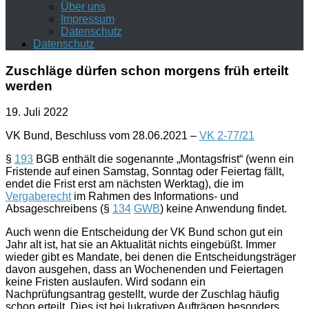
Über uns
Impressum
Datenschutz
Datenschutz
Zuschläge dürfen schon morgens früh erteilt
werden
19. Juli 2022
VK Bund, Beschluss vom 28.06.2021 –
VK 2-77/21
§
193
BGB enthält die sogenannte „Montagsfrist“ (wenn ein
Fristende auf einen Samstag, Sonntag oder Feiertag fällt,
endet die Frist erst am nächsten Werktag), die im
Vergaberecht
im Rahmen des Informations- und
Absageschreibens (§
134
GWB
) keine Anwendung findet.
Auch wenn die Entscheidung der VK Bund schon gut ein
Jahr alt ist, hat sie an Aktualität nichts eingebüßt. Immer
wieder gibt es Mandate, bei denen die Entscheidungsträger
davon ausgehen, dass an Wochenenden und Feiertagen
keine Fristen auslaufen. Wird sodann ein
Nachprüfungsantrag gestellt, wurde der Zuschlag häufig
schon erteilt. Dies ist bei lukrativen Aufträgen besonders