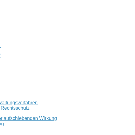
n
W
waltungsverfahren
r Rechtsschutz
er aufschiebenden Wirkung
ng