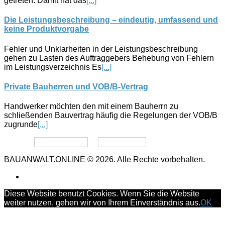
getreten. Damit hat das
[...]
Die Leistungsbeschreibung – eindeutig, umfassend und
keine Produktvorgabe
Fehler und Unklarheiten in der Leistungsbeschreibung
gehen zu Lasten des Auftraggebers Behebung von Fehlern
im Leistungsverzeichnis Es
[...]
Private Bauherren und VOB/B-Vertrag
Handwerker möchten den mit einem Bauherrn zu
schließenden Bauvertrag häufig die Regelungen der VOB/B
zugrunde
[...]
Datenschutz
Impressum
BAUANWALT.ONLINE © 2026. Alle Rechte vorbehalten.
Diese Website benutzt Cookies. Wenn Sie die Website
weiter nutzen, gehen wir von Ihrem Einverständnis aus.
OK