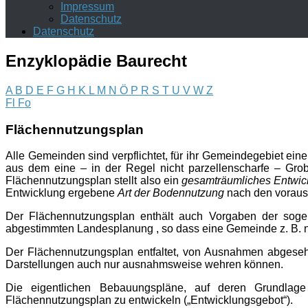
Impressum
Datenschutz
Datenschutz
Enzyklopädie Baurecht
A
B
D
E
F
G
H
K
L
M
N
Ö
P
R
S
T
U
V
W
Z
Fl
Fo
Flächennutzungsplan
Alle Gemeinden sind verpflichtet, für ihr Gemeindegebiet ein
aus dem eine – in der Regel nicht parzellenscharfe – Gro
Flächennutzungsplan stellt also ein
gesamträumliches Entwi
Entwicklung ergebene
Art der Bodennutzung
nach den voraus
Der Flächennutzungsplan enthält auch Vorgaben der sog
abgestimmten Landesplanung , so dass eine Gemeinde z. B. ni
Der Flächennutzungsplan entfaltet, von Ausnahmen abgeseh
Darstellungen auch nur ausnahmsweise wehren können.
Die eigentlichen Bebauungspläne, auf deren Grundlage
Flächennutzungsplan zu entwickeln („Entwicklungsgebot“).