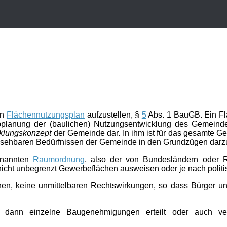
en
Flächennutzungsplan
aufzustellen, §
5
Abs. 1 BauGB. Ein Flä
bplanung der (baulichen) Nutzungsentwicklung des Gemeinde
cklungskonzept
der Gemeinde dar. In ihm ist für das gesamte G
sehbaren Bedürfnissen der Gemeinde in den Grundzügen darzu
enannten
Raumordnung
, also der von Bundesländern oder 
cht unbegrenzt Gewerbeflächen ausweisen oder je nach politisc
en, keine unmittelbaren Rechtswirkungen, so dass Bürger un
 dann einzelne Baugenehmigungen erteilt oder auch ver