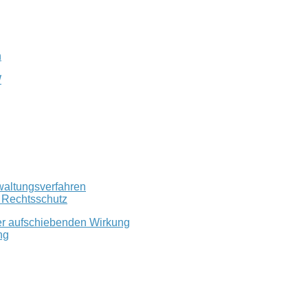
n
W
waltungsverfahren
r Rechtsschutz
er aufschiebenden Wirkung
ng