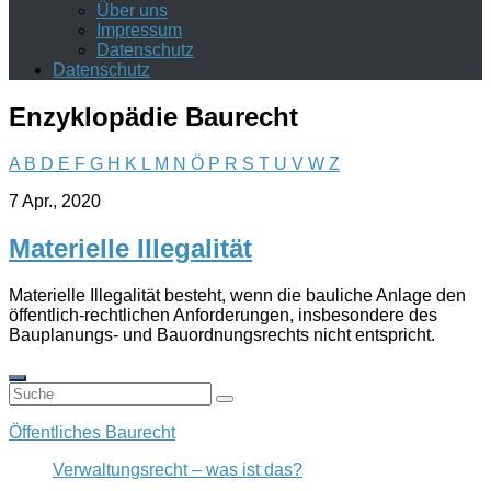
Über uns
Impressum
Datenschutz
Datenschutz
Enzyklopädie Baurecht
A
B
D
E
F
G
H
K
L
M
N
Ö
P
R
S
T
U
V
W
Z
7 Apr., 2020
Materielle Illegalität
Materielle Illegalität besteht, wenn die bauliche Anlage den
öffentlich-rechtlichen Anforderungen, insbesondere des
Bauplanungs- und Bauordnungsrechts nicht entspricht.
Öffentliches Baurecht
Verwaltungsrecht – was ist das?