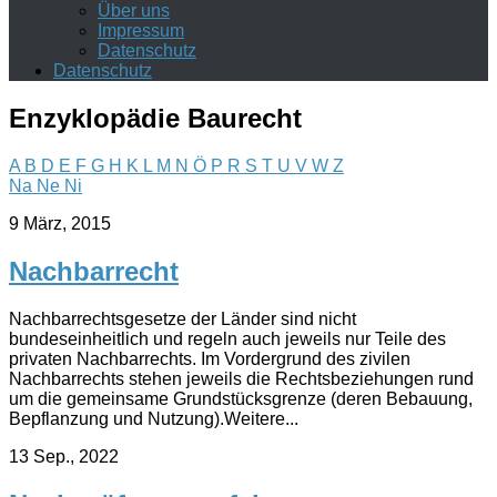
Über uns
Impressum
Datenschutz
Datenschutz
Enzyklopädie Baurecht
A
B
D
E
F
G
H
K
L
M
N
Ö
P
R
S
T
U
V
W
Z
Na
Ne
Ni
9 März, 2015
Nachbarrecht
Nachbarrechtsgesetze der Länder sind nicht
bundeseinheitlich und regeln auch jeweils nur Teile des
privaten Nachbarrechts. Im Vordergrund des zivilen
Nachbarrechts stehen jeweils die Rechtsbeziehungen rund
um die gemeinsame Grundstücksgrenze (deren Bebauung,
Bepflanzung und Nutzung).Weitere...
13 Sep., 2022