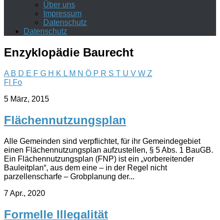
Über uns
Impressum
Datenschutz
Datenschutz
Enzyklopädie Baurecht
A
B
D
E
F
G
H
K
L
M
N
Ö
P
R
S
T
U
V
W
Z
Fl
Fo
5 März, 2015
Flächennutzungsplan
Alle Gemeinden sind verpflichtet, für ihr Gemeindegebiet
einen Flächennutzungsplan aufzustellen, § 5 Abs. 1 BauGB.
Ein Flächennutzungsplan (FNP) ist ein „vorbereitender
Bauleitplan“, aus dem eine – in der Regel nicht
parzellenscharfe – Grobplanung der...
7 Apr., 2020
Formelle Illegalität