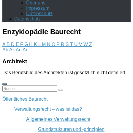
Über uns
Impressum
Datenschutz
Datenschutz
Enzyklopädie Baurecht
A
B
D
E
F
G
H
K
L
M
N
Ö
P
R
S
T
U
V
W
Z
Ab
Ak
An
Ar
Architekt
Das Berufsbild des Architekten ist gesetzlich nicht definiert.
Öffentliches Baurecht
Verwaltungsrecht – was ist das?
Allgemeines Verwaltungsrecht
Grundstrukturen und -prinzipien