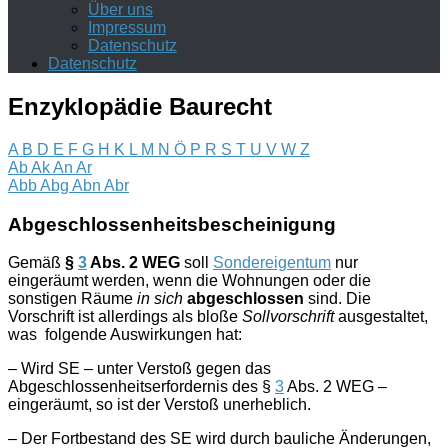
Über uns
Impressum
Datenschutz
Datenschutz
Enzyklopädie Baurecht
A
B
D
E
F
G
H
K
L
M
N
Ö
P
R
S
T
U
V
W
Z
Ab
Ak
An
Ar
Abb
Abg
Abn
Abr
Abgeschlossenheitsbescheinigung
Gemäß
§
3
Abs. 2 WEG
soll
Sondereigentum
nur
eingeräumt werden, wenn die Wohnungen oder die
sonstigen Räume
in sich
abgeschlossen
sind. Die
Vorschrift ist allerdings als bloße
Sollvorschrift
ausgestaltet,
was
folgende Auswirkungen hat:
– Wird SE – unter Verstoß gegen das
Abgeschlossenheitserfordernis des §
3
Abs. 2 WEG –
eingeräumt, so ist der Verstoß unerheblich.
– Der Fortbestand des SE wird durch bauliche Änderungen,