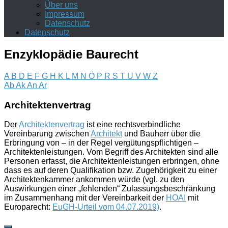
Über uns
Impressum
Datenschutz
Datenschutz
Enzyklopädie Baurecht
A
B
D
E
F
G
H
K
L
M
N
Ö
P
R
S
T
U
V
W
Z
Ab
Ak
An
Ar
Architektenvertrag
Der
Architektenvertrag
ist eine rechtsverbindliche
Vereinbarung zwischen
Architekt
und Bauherr über die
Erbringung von – in der Regel vergütungspflichtigen –
Architektenleistungen. Vom Begriff des Architekten sind alle
Personen erfasst, die Architektenleistungen erbringen, ohne
dass es auf deren Qualifikation bzw. Zugehörigkeit zu einer
Architektenkammer ankommen würde (vgl. zu den
Auswirkungen einer „fehlenden“ Zulassungsbeschränkung
im Zusammenhang mit der Vereinbarkeit der
HOAI
mit
Europarecht:
EuGH-Urteil vom 04.07.2019)
.