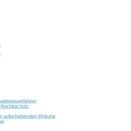
n
W
waltungsverfahren
r Rechtsschutz
er aufschiebenden Wirkung
ng