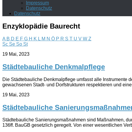
Impressum
Datenschutz
Datenschutz
Enzyklopädie Baurecht
A
B
D
E
F
G
H
K
L
M
N
Ö
P
R
S
T
U
V
W
Z
Sc
Se
So
St
19 Mai, 2023
Städtebauliche Denkmalpflege
Die Städtebauliche Denkmalpflege umfasst alle Instrumente der
gewachsenen Stadt- und Dorfstrukturen respektieren und eine
19 Mai, 2023
Städtebauliche Sanierungsmaßnahme
Städtebauliche Sanierungsmaßnahmen sind Maßnahmen, durch d
136ff. BauGB gesetzlich geregelt. Von einer wesentlichen Ve