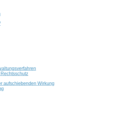
n
W
waltungsverfahren
r Rechtsschutz
er aufschiebenden Wirkung
ng