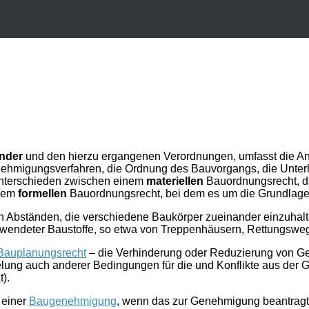
nder
und den hierzu ergangenen Verordnungen, umfasst die Anf
enehmigungsverfahren, die Ordnung des Bauvorgangs, die Unterh
nterschieden zwischen einem
materiellen
Bauordnungsrecht, das
 dem
formellen
Bauordnungsrecht, bei dem es um die Grundlagen
 Abständen, die verschiedene Baukörper zueinander einzuhalt
verwendeter Baustoffe, so etwa von Treppenhäusern, Rettungsw
Bauplanungsrecht
– die Verhinderung oder Reduzierung von Gef
ung auch anderer Bedingungen für die und Konflikte aus der 
).
 einer
Baugenehmigung
, wenn das zur Genehmigung beantrag