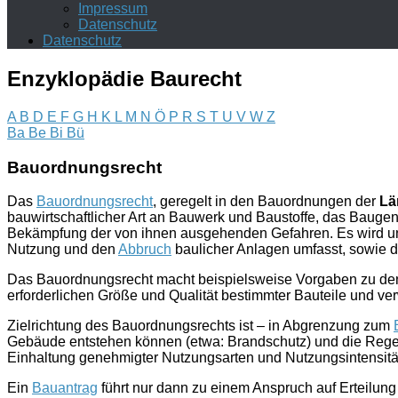
Impressum
Datenschutz
Datenschutz
Enzyklopädie Baurecht
A
B
D
E
F
G
H
K
L
M
N
Ö
P
R
S
T
U
V
W
Z
Ba
Be
Bi
Bü
Bauordnungsrecht
Das
Bauordnungsrecht
, geregelt in den Bauordnungen der
Lä
bauwirtschaftlicher Art an Bauwerk und Baustoffe, das Baug
Bekämpfung der von ihnen ausgehenden Gefahren. Es wird u
Nutzung und den
Abbruch
baulicher Anlagen umfasst, sowie
Das Bauordnungsrecht macht beispielsweise Vorgaben zu den
erforderlichen Größe und Qualität bestimmter Bauteile und 
Zielrichtung des Bauordnungsrechts ist – in Abgrenzung zum
Gebäude entstehen können (etwa: Brandschutz) und die Regel
Einhaltung genehmigter Nutzungsarten und Nutzungsintensität
Ein
Bauantrag
führt nur dann zu einem Anspruch auf Erteilung