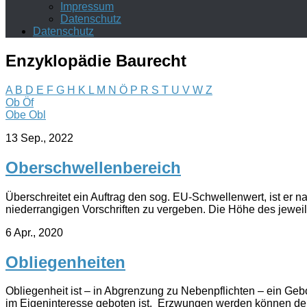
Impressum
Datenschutz
Datenschutz
Enzyklopädie Baurecht
A
B
D
E
F
G
H
K
L
M
N
Ö
P
R
S
T
U
V
W
Z
Ob
Öf
Obe
Obl
13 Sep., 2022
Oberschwellenbereich
Überschreitet ein Auftrag den sog. EU-Schwellenwert, ist 
niederrangigen Vorschriften zu vergeben. Die Höhe des jeweil
6 Apr., 2020
Obliegenheiten
Obliegenheit ist – in Abgrenzung zu Nebenpflichten – ein Ge
im Eigeninteresse geboten ist. Erzwungen werden können demg