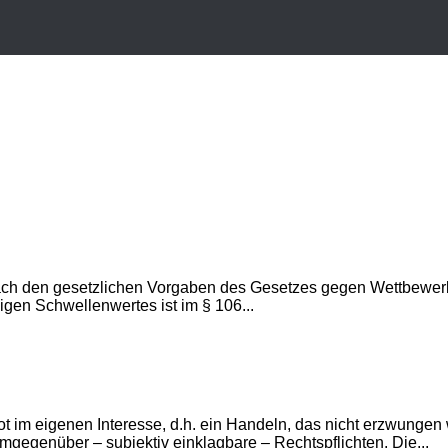
er nach den gesetzlichen Vorgaben des Gesetzes gegen Wettbew
igen Schwellenwertes ist im § 106...
bot im eigenen Interesse, d.h. ein Handeln, das nicht erzwung
egenüber – subjektiv einklagbare – Rechtspflichten. Die...