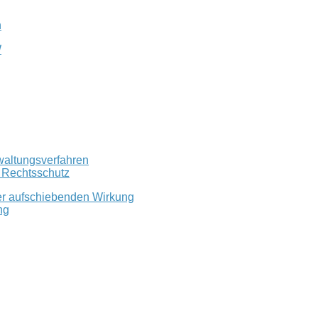
n
W
waltungsverfahren
r Rechtsschutz
er aufschiebenden Wirkung
ng